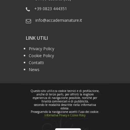
+39 0823 444351
info@accademianature.it
LINK UTILI
Privacy Policy
Cookie Policy
Contatti
News
Questo sito utilizza cookie tecnici e di profilazione,
Copyright ©2020 Centro Nature di Marcella
anche di terze parti, per offrirti la migliore
esperienza di navigazione possibile, nonchè per
finalità commerciali e di pubblicità,
Moriello - P.IVA 02450790619
secondo le modalità descritte nella informativa
estesa.
All rights reserved.
Powered by Design Bone
Proseguendo la navigazione accetti l'uso dei cookie.
Informativa Privacy e Cookie Policy